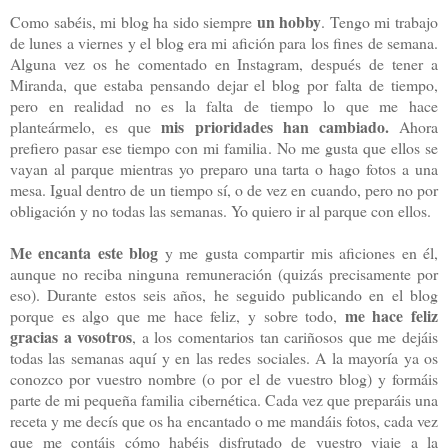
un hobby
Como sabéis, mi blog ha sido siempre
. Tengo mi trabajo
de lunes a viernes y el blog era mi afición para los fines de semana.
Alguna vez os he comentado en Instagram, después de tener a
Miranda, que estaba pensando dejar el blog por falta de tiempo,
pero en realidad no es la falta de tiempo lo que me hace
mis prioridades han cambiado.
planteármelo, es que
Ahora
prefiero pasar ese tiempo con mi familia. No me gusta que ellos se
vayan al parque mientras yo preparo una tarta o hago fotos a una
mesa. Igual dentro de un tiempo sí, o de vez en cuando, pero no por
obligación y no todas las semanas. Yo quiero ir al parque con ellos.
Me encanta este blog
y me gusta compartir mis aficiones en él,
aunque no reciba ninguna remuneración (quizás precisamente por
eso). Durante estos seis años, he seguido publicando en el blog
me hace feliz
porque es algo que me hace feliz, y sobre todo,
gracias a vosotros
, a los comentarios tan cariñosos que me dejáis
todas las semanas aquí y en las redes sociales. A la mayoría ya os
conozco por vuestro nombre (o por el de vuestro blog) y formáis
parte de mi pequeña familia cibernética. Cada vez que preparáis una
receta y me decís que os ha encantado o me mandáis fotos, cada vez
que me contáis cómo habéis disfrutado de vuestro viaje a la