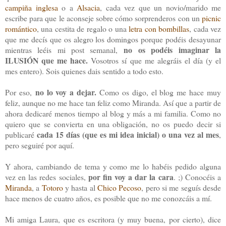
campiña inglesa
o a
Alsacia
, cada vez que un novio/marido me
escribe para que le aconseje sobre cómo sorprenderos con un
picnic
romántico
, una cestita de regalo o una
letra con bombillas
, cada vez
que me decís que os alegro los domingos porque podéis desayunar
no os podéis imaginar la
mientras leéis mi post semanal,
ILUSIÓN que me hace.
Vosotros sí que me alegráis el día (y
el
mes entero
). Sois quienes dais sentido a todo esto.
no lo voy a dejar.
Por eso,
Como os digo, el blog me hace muy
feliz, aunque no me hace tan feliz como Miranda. Así que a partir de
ahora dedicaré menos tiempo al blog y más a mi familia. Como no
quiero que se convierta en una obligación, no os puedo decir si
cada 15 días (que es mi idea inicial) o una vez al mes
publicaré
,
pero seguiré por aquí.
Y ahora, cambiando de tema y como me lo habéis pedido alguna
por fin voy a dar la cara
vez en las redes sociales,
. ;) Conocéis a
Miranda
, a
Totoro
y hasta al
Chico Pecoso
, pero si me seguís desde
hace menos de cuatro años, es posible que no me conozcáis a mí.
Mi amiga Laura, que es escritora (y muy buena, por cierto), dice