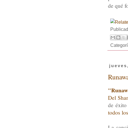
de qué f
Publica
Categor
jueves
Runawa
"Runaw
Del Sh
de éxito
todos lo
La canci