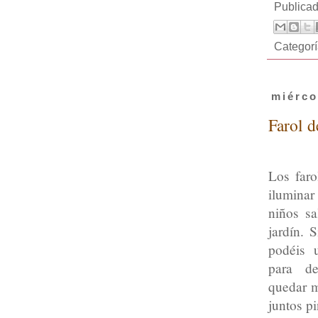
Publica
Categor
miérco
Farol d
Los faro
iluminar
niños sa
jardín. 
podéis u
para de
quedar m
juntos p