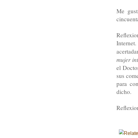
Me gusta
cincuent
Reflexi
Interne
acertad
mujer in
el Docto
sus come
para co
dicho.
Reflexio