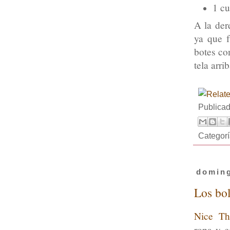
1 cu
A la der
ya que f
botes con
tela arri
Publica
Categor
doming
Los bo
Nice T
ropa y 