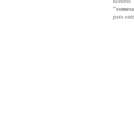
hombre
"comesa
para ente