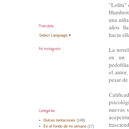
"Lolita" 
Humbert
una niña
años ll
Translate
hacia ell
Select Language
▼
La novel
Mi Instagram
en un 
pedofili
el autor
pesar de
Calific
psicológ
nuevas s
Categorías
acepció
Dulces tentaciones
(149)
trascien
En el fondo de mi armario
(17)