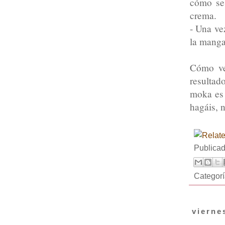
cómo se 
crema.
- Una ve
la manga
Cómo ve
resultad
moka es 
hagáis, n
Publica
Categor
vierne