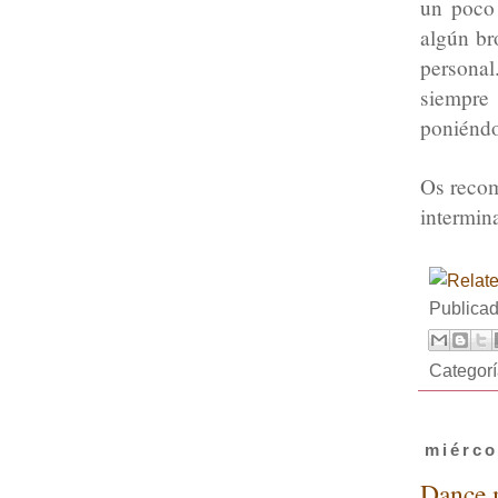
un poco
algún br
person
siempre
poniéndo
Os recom
intermin
Publica
Categor
miérco
Dance m