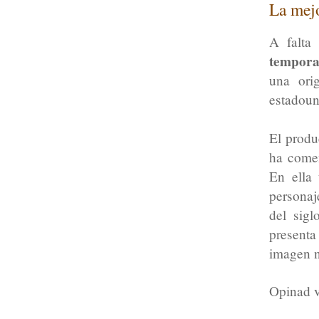
La mejo
A falta
tempor
una ori
estadoun
El produ
ha comen
En ella 
personaj
del sig
presenta
imagen n
Opinad v