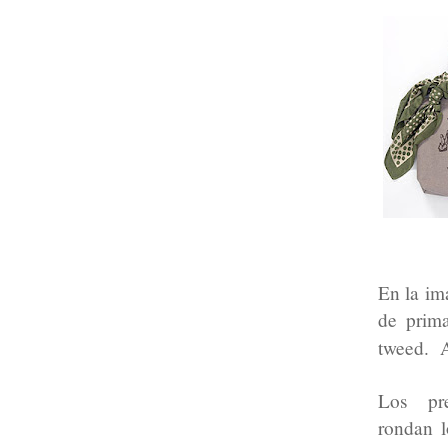
En la im
de prima
tweed. A
Los pr
rondan l