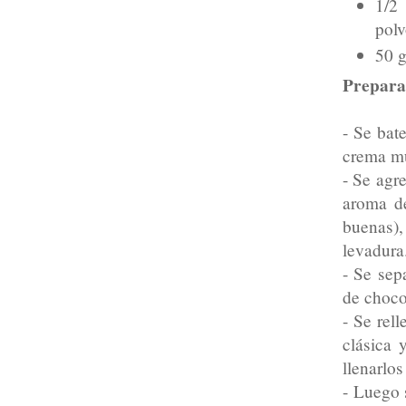
1/2
pol
50 g
Prepara
- Se bat
crema m
- Se agre
aroma d
buenas),
levadura
- Se sep
de choco
- Se rel
clásica 
llenarlo
- Luego 