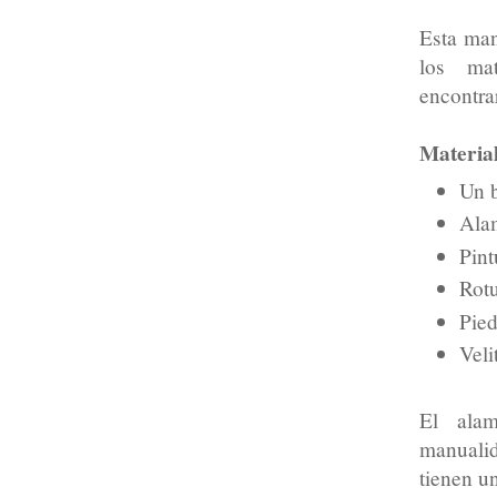
Esta man
los mat
encontra
Materia
Un b
Ala
Pint
Rot
Pied
Veli
El alam
manualid
tienen u