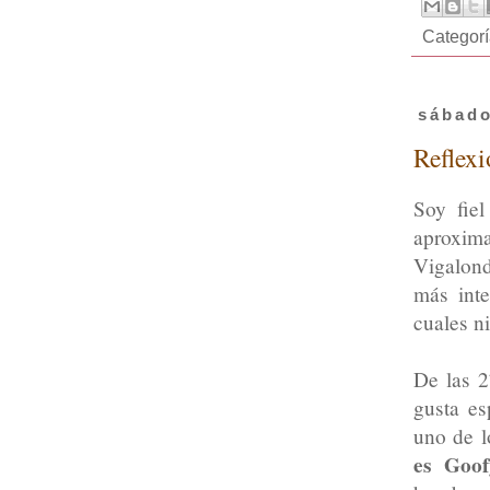
Categor
sábado
Reflex
Soy fie
aproxim
Vigalond
más inte
cuales n
De las 2
gusta es
uno de l
es Goof