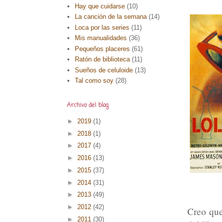
Hay que cuidarse
(10)
La canción de la semana
(14)
Loca por las series
(11)
Mis manualidades
(36)
Pequeños placeres
(61)
Ratón de biblioteca
(11)
Sueños de celuloide
(13)
Tal como soy
(28)
Archivo del blog
►
2019
(1)
►
2018
(1)
►
2017
(4)
►
2016
(13)
►
2015
(37)
►
2014
(31)
►
2013
(49)
►
2012
(42)
Creo que
►
2011
(30)