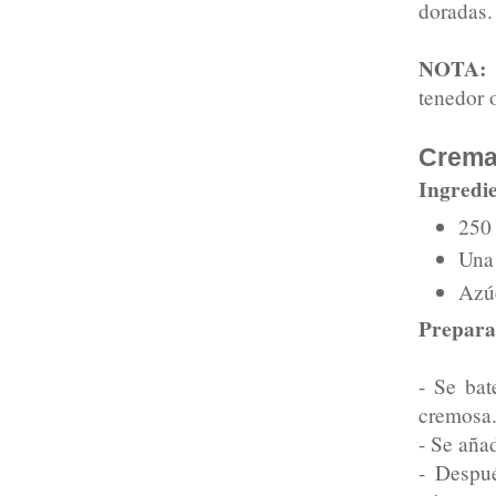
doradas.
NOTA:
tenedor o
Crema
Ingredie
250 
Una 
Azúc
Prepara
- Se bat
cremosa
- Se aña
- Despu