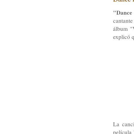
"Dance 
cantant
álbum "
explicó 
La canci
película