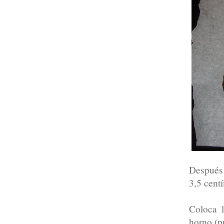
Después 
3,5 cent
Coloca l
horno (p