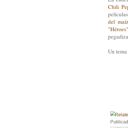
Chili Pe
película
del maí
"Héroes
pegadiza
Un tema 
Publica