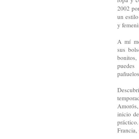
2002 por
un estil
y femeni
A mí me
sus bol
bonitos
puedes 
pañuelos
Descubrí
temporad
Amorós,
inicio d
práctico.
Francia,