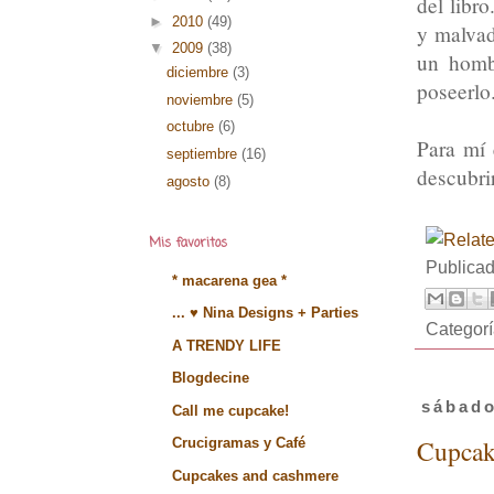
del libr
►
2010
(49)
y malvad
▼
2009
(38)
un homb
diciembre
(3)
poseerlo
noviembre
(5)
octubre
(6)
Para mí 
septiembre
(16)
descubrir
agosto
(8)
Mis favoritos
Publica
* macarena gea *
... ♥ Nina Designs + Parties
Categor
A TRENDY LIFE
Blogdecine
sábado
Call me cupcake!
Cupcak
Crucigramas y Café
Cupcakes and cashmere