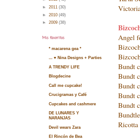
Victori
►
2011
(30)
►
2010
(49)
►
2009
(38)
Bizcoc
Angel f
Mis favoritos
Bizcoch
* macarena gea *
Bizcoch
... ♥ Nina Designs + Parties
Bundt c
A TRENDY LIFE
Bundt c
Blogdecine
Bundt c
Call me cupcake!
Bundt c
Crucigramas y Café
Bundt c
Cupcakes and cashmere
Bundtle
DE LUNARES Y
NARANJAS
Ricotta
Devil wears Zara
El Rincón de Bea