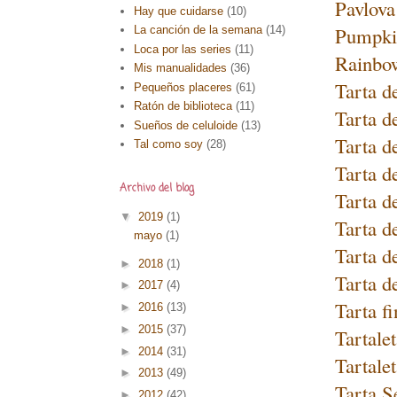
Pavlova
Hay que cuidarse
(10)
Pumpkin
La canción de la semana
(14)
Loca por las series
(11)
Rainbo
Mis manualidades
(36)
Tarta d
Pequeños placeres
(61)
Ratón de biblioteca
(11)
Tarta d
Sueños de celuloide
(13)
Tarta d
Tal como soy
(28)
Tarta d
Archivo del blog
Tarta d
▼
2019
(1)
Tarta d
mayo
(1)
Tarta d
►
2018
(1)
Tarta d
►
2017
(4)
Tarta f
►
2016
(13)
►
2015
(37)
Tartale
►
2014
(31)
Tartale
►
2013
(49)
Tarta S
►
2012
(42)