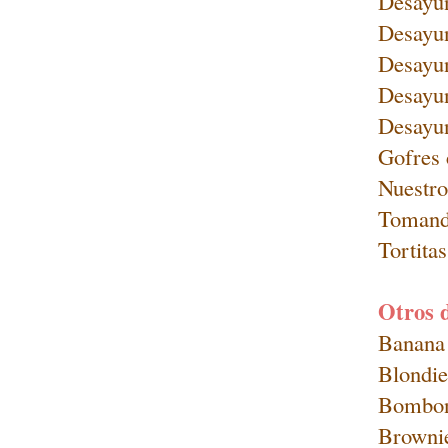
Desayun
Desayun
Desayu
Desayun
Desayun
Gofres 
Nuestro
Tomando
Tortita
Otros 
Banana 
Blondie
Bombone
Browni