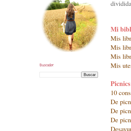
dividid
Mi bibl
Mis lib
Mis libr
Mis libr
Mis ute
Buscador
Picnics
10 cons
De picn
De picn
De pic
Desayun