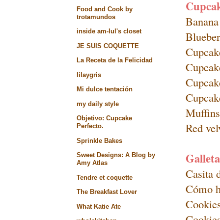
Cupcak
Food and Cook by
trotamundos
Banana 
inside am-lul's closet
Blueber
JE SUIS COQUETTE
Cupcake
La Receta de la Felicidad
Cupcak
lilaygris
Cupcak
Mi dulce tentación
Cupcake
my daily style
Muffins
Objetivo: Cupcake
Red vel
Perfecto.
Sprinkle Bakes
Galleta
Sweet Designs: A Blog by
Amy Atlas
Casita 
Tendre et coquette
Cómo ha
The Breakfast Lover
Cookies
What Katie Ate
Cookies