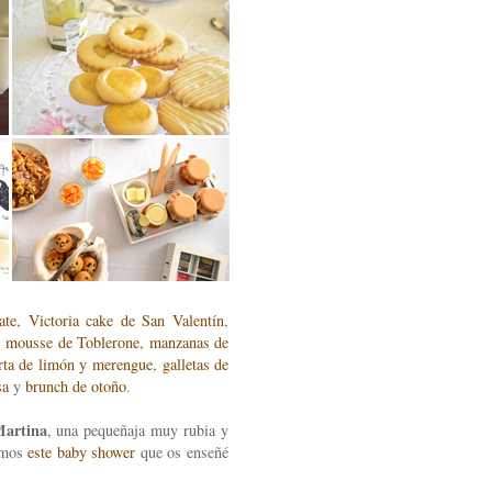
ate
,
Victoria cake de San Valentín
,
,
mousse de Toblerone
,
manzanas de
rta de limón y merengue
,
galletas de
sa
y
brunch de otoño
.
Martina
, una pequeñaja muy rubia y
ramos
este baby shower
que os enseñé