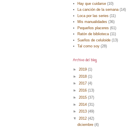
Hay que cuidarse
(10)
La canción de la semana
(14)
Loca por las series
(11)
Mis manualidades
(36)
Pequeños placeres
(61)
Ratón de biblioteca
(11)
Sueños de celuloide
(13)
Tal como soy
(28)
Archivo del blog
►
2019
(1)
►
2018
(1)
►
2017
(4)
►
2016
(13)
►
2015
(37)
►
2014
(31)
►
2013
(49)
▼
2012
(42)
diciembre
(4)