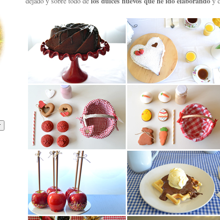
los dulces nuevos que he ido elaborando
dejado y sobre todo de
y 