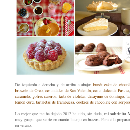
De izquierda a derecha y de arriba a abajo:
bundt cake de chocol
brownie de Oreo
,
cesta dulce de San Valentín
,
cesta dulce de Pascua
caramelo
,
gofres caseros
,
tarta de violetas
,
desayuno de domingo
,
ta
lemon curd
,
tartaletas de frambuesa
,
cookies de chocolate con sorpre
mi sobrinita 
Lo mejor que me ha dejado 2012 ha sido, sin duda,
muy guapa, que se ríe en cuanto la cojo en brazos. Para ella prepa
en verano.
)