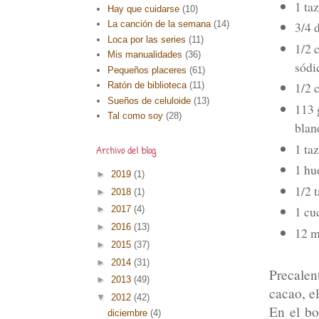
1 ta
Hay que cuidarse
(10)
La canción de la semana
(14)
3/4 
Loca por las series
(11)
1/2 
Mis manualidades
(36)
sódi
Pequeños placeres
(61)
Ratón de biblioteca
(11)
1/2 
Sueños de celuloide
(13)
113 
Tal como soy
(28)
blan
1 ta
Archivo del blog
1 hu
►
2019
(1)
1/2 
►
2018
(1)
1 cu
►
2017
(4)
►
2016
(13)
12 m
►
2015
(37)
►
2014
(31)
Precale
►
2013
(49)
cacao, el
▼
2012
(42)
En el bo
diciembre
(4)