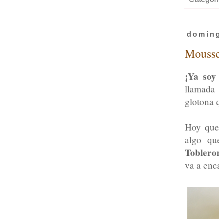
doming
Mousse
¡Ya soy
llamad
glotona 
Hoy quer
algo qu
Toblero
va a enc