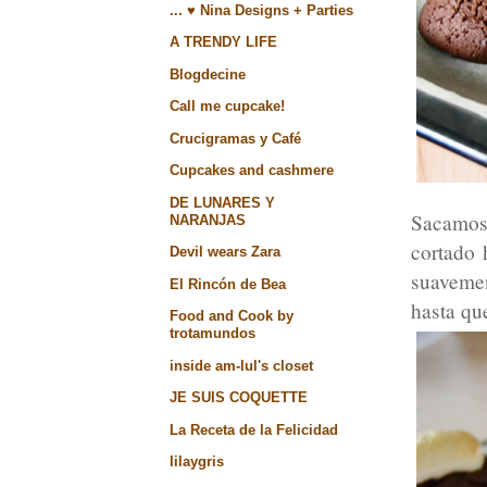
... ♥ Nina Designs + Parties
A TRENDY LIFE
Blogdecine
Call me cupcake!
Crucigramas y Café
Cupcakes and cashmere
DE LUNARES Y
Sacamos
NARANJAS
cortado 
Devil wears Zara
suaveme
El Rincón de Bea
hasta qu
Food and Cook by
trotamundos
inside am-lul's closet
JE SUIS COQUETTE
La Receta de la Felicidad
lilaygris