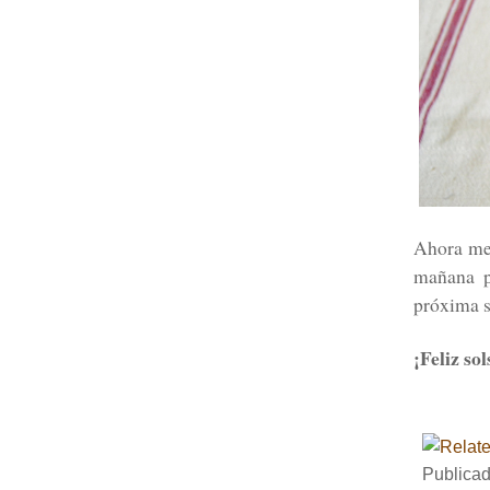
Ahora me 
mañana p
próxima 
¡Feliz so
Publica