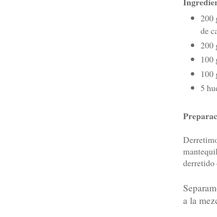
Ingredie
200 
de c
200 
100 
100 
5 hu
Preparac
Derretimo
mantequi
derretido
Separamo
a la mez