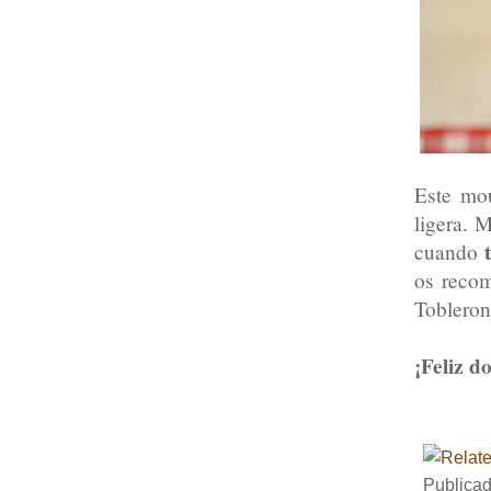
Este mo
ligera. 
cuando
os recom
Tobleron
¡Feliz d
Publica