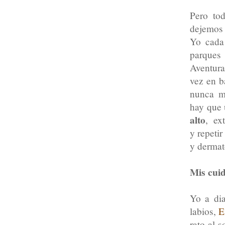
Pero to
dejemo
Yo cada
parque
Aventura
vez en b
nunca m
hay que
alto
, ex
y repeti
y derma
Mis cuid
Yo a di
labios,
E
rato al 