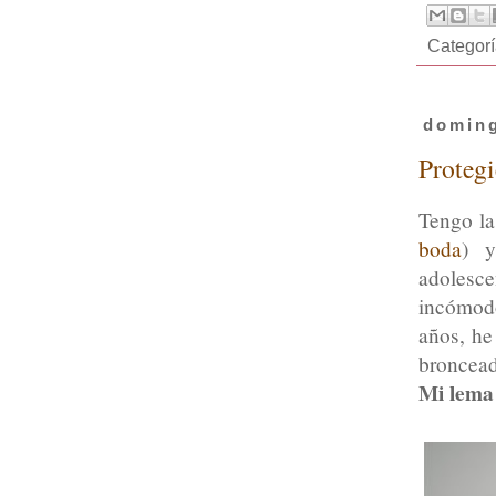
Categor
doming
Proteg
Tengo la
boda
) y
adolesc
incómodo
años, he
broncead
Mi lema