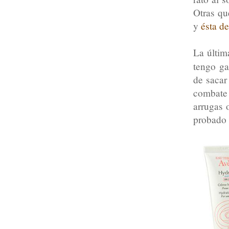
Otras qu
y
ésta d
La últim
tengo g
de sacar
combate 
arrugas 
probado t