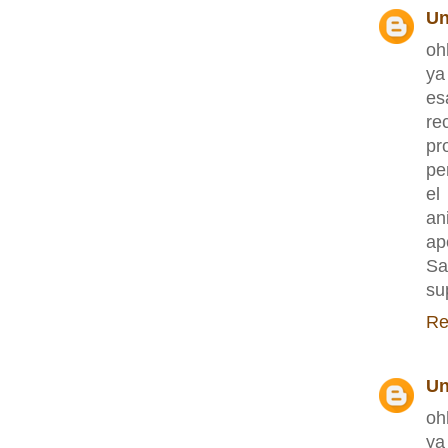
U
oh
ya
es
re
pr
per
el
an
ap
Sa
su
Re
U
oh
ya