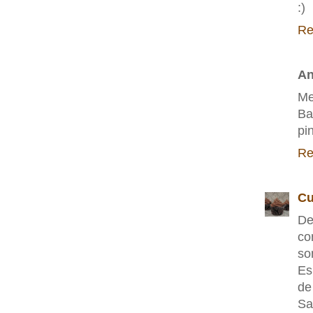
:)
Re
A
Me
Ba
pi
Re
Cu
De
co
so
Es
de
Sa