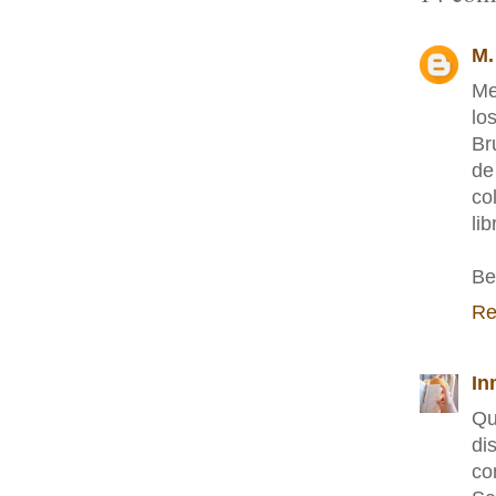
M.
Me
lo
Br
de
co
li
Be
Re
In
Qu
di
co