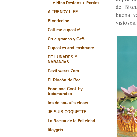
... ♥ Nina Designs + Parties
de Biscu
A TRENDY LIFE
buena va
Blogdecine
vistosos.
Call me cupcake!
Crucigramas y Café
Cupcakes and cashmere
DE LUNARES Y
NARANJAS
Devil wears Zara
El Rincón de Bea
Food and Cook by
trotamundos
inside am-lul's closet
JE SUIS COQUETTE
La Receta de la Felicidad
lilaygris