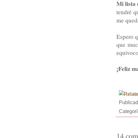
Mi lista
tendré q
me queda
Espero q
que much
equivoc
¡Feliz m
Publica
Categor
14 com