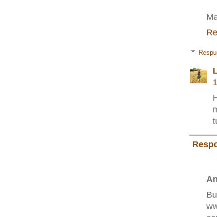
Ma
Re
Respu
L
1
H
m
t
Resp
A
B
ww