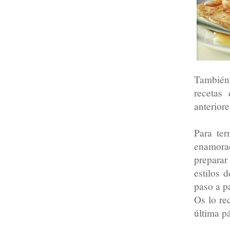
También 
recetas
anterior
Para te
enamorad
preparar
estilos 
paso a p
Os lo re
última p