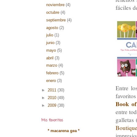
noviembre
(4)
fáciles d
octubre
(4)
septiembre
(4)
agosto
(2)
julio
(1)
junio
(3)
mayo
(5)
abril
(3)
marzo
(4)
febrero
(5)
enero
(3)
Entre lo
►
2011
(30)
favorito
►
2010
(49)
Book of
►
2009
(38)
entre to
galletas
Mis favoritos
Boutiq
* macarena gea *
impresio