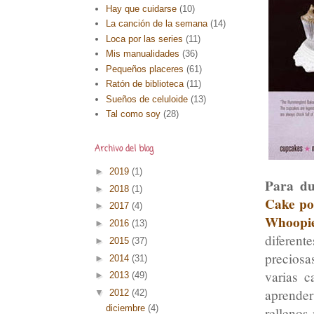
Hay que cuidarse
(10)
La canción de la semana
(14)
Loca por las series
(11)
Mis manualidades
(36)
Pequeños placeres
(61)
Ratón de biblioteca
(11)
Sueños de celuloide
(13)
Tal como soy
(28)
Archivo del blog
►
2019
(1)
Para dul
►
2018
(1)
Cake po
►
2017
(4)
Whoopie
►
2016
(13)
diferent
►
2015
(37)
precios
►
2014
(31)
varias c
►
2013
(49)
aprender
▼
2012
(42)
diciembre
(4)
rellenos