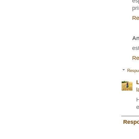
es
pr
Re
A
es
Re
Respu
L
l
H
e
Resp