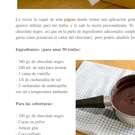
La receta la saqué de
esta página
donde tienen una aplicación geni
quieres utilizar para tus trufas y te sale la receta personalizada. Yo
chocolate negro, así que en la parte de ingredientes adicionales simpl
gusta cómo potencian el sabor del chocolate), pero podéis añadirle lic
Ingredientes: (para unas 50 trufas)
- 340 gr. de chocolate negro
- 240 ml. de nata para montar
- 1 vaina de vainilla
- 1/4 de cucharadita de sal
- 2 cucharadas de mantequilla
sin sal a temperatura ambiente
Para las coberturas:
- 100 gr. de chocolate negro
- Cacao en polvo
- Azúcar glas
)
- Coco rallado