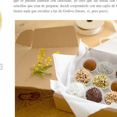
que se pueden elaborar con chocolate, yo creo que las trufas son 
sencillas que eran de preparar, decidí sorprenderle con una cajita de
tienen nada que envidiar a las de Godiva (bueno, sí, pero poco).