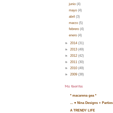
junio
(4)
mayo
(4)
abril
(3)
marzo
(5)
febrero
(4)
enero
(4)
►
2014
(31)
►
2013
(49)
►
2012
(42)
►
2011
(30)
►
2010
(49)
►
2009
(38)
Mis favoritos
* macarena gea *
... ♥ Nina Designs + Parties
A TRENDY LIFE