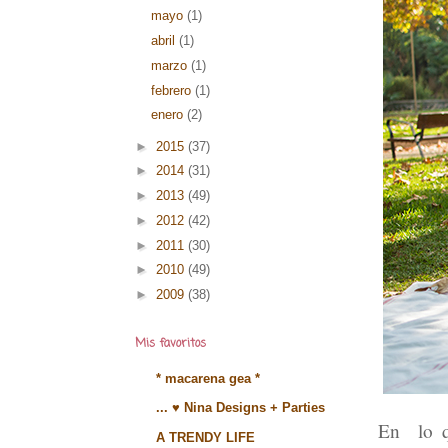
mayo
(1)
abril
(1)
marzo
(1)
febrero
(1)
enero
(2)
►
2015
(37)
►
2014
(31)
►
2013
(49)
►
2012
(42)
►
2011
(30)
►
2010
(49)
►
2009
(38)
Mis favoritos
* macarena gea *
... ♥ Nina Designs + Parties
En lo q
A TRENDY LIFE