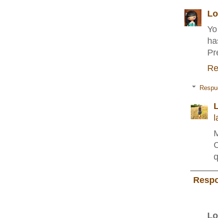
Lo
Yo
ha
Pr
Re
Respu
L
l
M
C
q
Resp
Lo