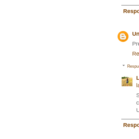
Resp
Un
Pr
Re
Respu
L
l
c
U
Resp