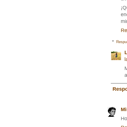
¡Q
en
mi
Re
Respu
L
l
M
a
Resp
Mi
Ho