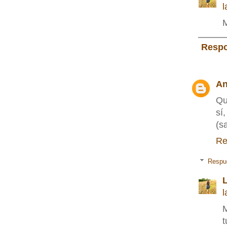
l
M
Resp
An
Qu
sí
(s
Re
Respu
L
l
M
t