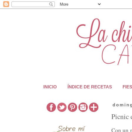
INICIO
ÍNDICE DE RECETAS
FIE
doming
Picnic 
Con un p