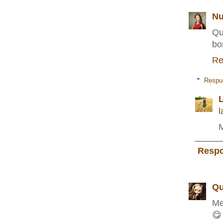
Nu
Qu
bo
Re
Respu
L
l
M
Resp
Qu
Me
😋