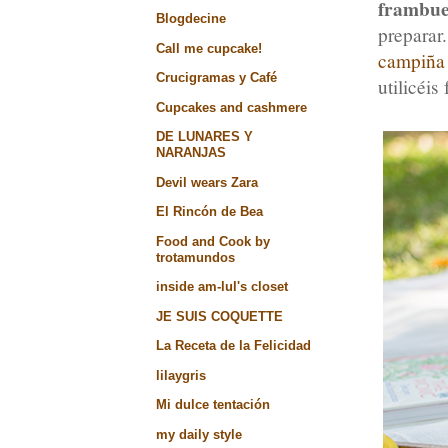
frambu
Blogdecine
preparar
Call me cupcake!
campiña
Crucigramas y Café
utilicéi
Cupcakes and cashmere
DE LUNARES Y
NARANJAS
Devil wears Zara
El Rincón de Bea
Food and Cook by
trotamundos
inside am-lul's closet
JE SUIS COQUETTE
La Receta de la Felicidad
lilaygris
Mi dulce tentación
my daily style