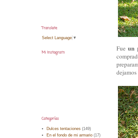
Translate
Select Language
▼
un 
Fue
Mi Instagram
comprado
preparam
dejamos t
Categorías
Dulces tentaciones
(149)
En el fondo de mi armario
(17)