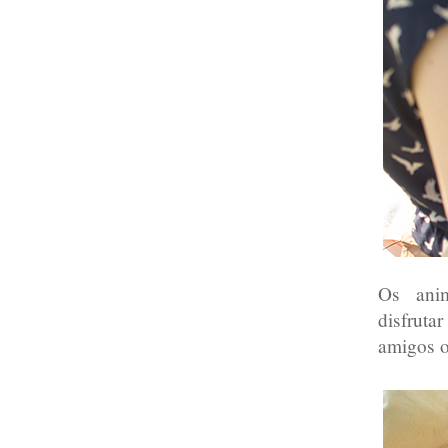
Os anim
disfrut
amigos o