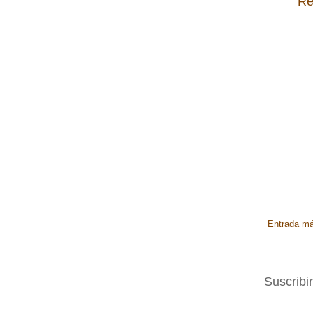
Re
Entrada má
Suscribi