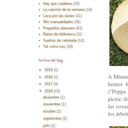
Hay que cuidarse
(10)
La canción de la semana
(14)
Loca por las series
(11)
Mis manualidades
(36)
Pequeños placeres
(61)
Ratón de biblioteca
(11)
Sueños de celuloide
(13)
Tal como soy
(28)
Archivo del blog
►
2019
(1)
A Miran
►
2018
(1)
hemos h
►
2017
(4)
("Peppa 
▼
2016
(13)
diciembre
(1)
picnic d
noviembre
(1)
las cosa
octubre
(2)
los árbole
septiembre
(2)
julio
(1)