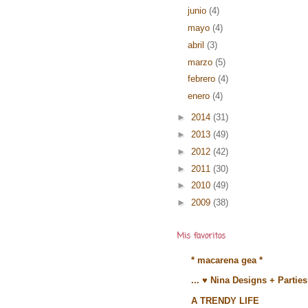
junio
(4)
mayo
(4)
abril
(3)
marzo
(5)
febrero
(4)
enero
(4)
►
2014
(31)
►
2013
(49)
►
2012
(42)
►
2011
(30)
►
2010
(49)
►
2009
(38)
Mis favoritos
* macarena gea *
... ♥ Nina Designs + Parties
A TRENDY LIFE