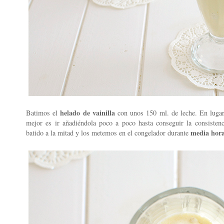
helado de vainilla
Batimos el
con unos 150 ml. de leche. En lugar 
mejor es ir añadiéndola poco a poco hasta conseguir la consisten
media hor
batido a la mitad y los metemos en el congelador durante