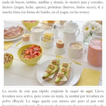
nada de bacon, tortitas, muffins y demás, lo siento): pan y cereales,
lácteos (yogur, leche, queso), proteínas (huevos, frutos secos), té y
mucha fruta (en forma de batido, en el yogur, en las tostas).
La receta de este pan rápido crujiente la saqué de
aquí
. Lleva
levadura seca activa, pero como no tenía, la sustituí por levadura en
polvo (Royal). La miga queda con menos aire pero el pan está
buenísimo igualmente. Esta receta da para una hogaza pequeña, de