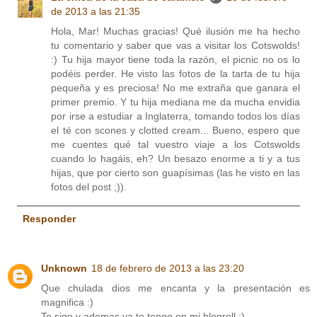
de 2013 a las 21:35
Hola, Mar! Muchas gracias! Qué ilusión me ha hecho
tu comentario y saber que vas a visitar los Cotswolds!
:) Tu hija mayor tiene toda la razón, el picnic no os lo
podéis perder. He visto las fotos de la tarta de tu hija
pequeña y es preciosa! No me extraña que ganara el
primer premio. Y tu hija mediana me da mucha envidia
por irse a estudiar a Inglaterra, tomando todos los días
el té con scones y clotted cream... Bueno, espero que
me cuentes qué tal vuestro viaje a los Cotswolds
cuando lo hagáis, eh? Un besazo enorme a ti y a tus
hijas, que por cierto son guapísimas (las he visto en las
fotos del post ;)).
Responder
Unknown
18 de febrero de 2013 a las 23:20
Que chulada dios me encanta y la presentación es
magnifica :)
Te sigo y ademas ya te tengo en mi blogroll :)