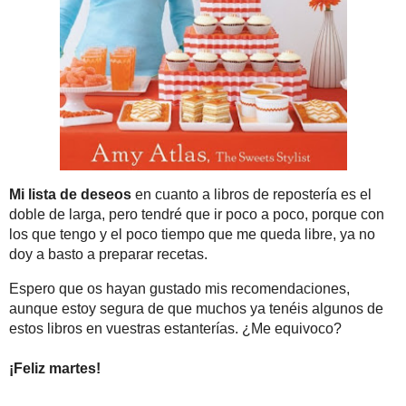
Mi lista de deseos
en c
porque con los que teng
Espero que os hayan 
algunos de estos libros
¡Feliz martes!