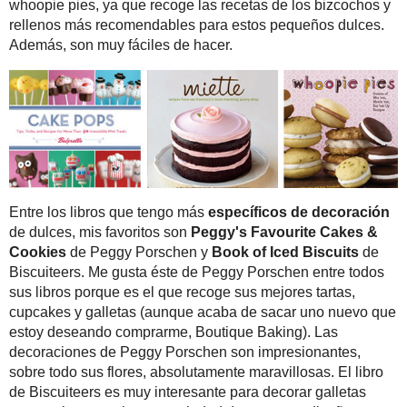
Hay que cuidarse
(10)
La canción de la semana
(14)
Loca por las series
(11)
Mis manualidades
(36)
Pequeños placeres
(61)
Ratón de biblioteca
(11)
Para dulces especiales
Sueños de celuloide
(13)
de la famosa pasteler
Tal como soy
(28)
decoraciones tan difere
muy apetecibles, me en
Archivo del blog
tercero es muy útil si 
rellenos más recomenda
►
2019
(1)
►
2018
(1)
►
2017
(4)
►
2016
(13)
►
2015
(37)
►
2014
(31)
►
2013
(49)
▼
2012
(42)
diciembre
(4)