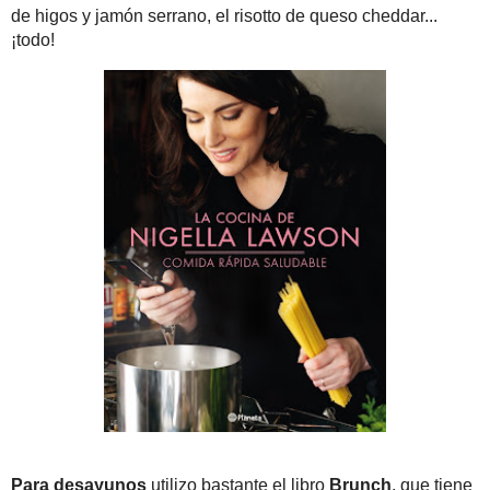
... ♥ Nina Designs + Parties
A TRENDY LIFE
Blogdecine
Call me cupcake!
Crucigramas y Café
Uno de los libros que
cocina de Nigella La
Cupcakes and cashmere
riquísimas, son fácile
DE LUNARES Y
asados a la luz de la lu
NARANJAS
Devil wears Zara
El Rincón de Bea
Food and Cook by
trotamundos
inside am-lul's closet
JE SUIS COQUETTE
La Receta de la Felicidad
lilaygris