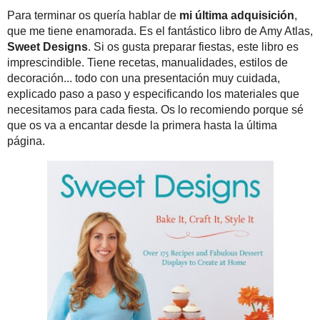
También tengo otros lib
los que saco algunas id
Para terminar os querí
Sweet 
de
Amy Atlas
,
manualidades, estilos 
especificando los mate
encantar desde la prime