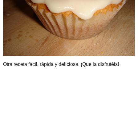
my daily style
Objetivo: Cupcake
Perfecto.
Sprinkle Bakes
Ahora los decoramos
Sweet Designs: A Blog by
cucharada de zumo de n
Amy Atlas
decoramos los muñecos
Tendre et coquette
The Breakfast Lover
What Katie Ate
wholekitchen
¡Vaya tele!
Visitas al blog