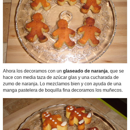
diciembre
(4)
noviembre
(3)
octubre
(4)
septiembre
(1)
agosto
(1)
julio
(4)
junio
(4)
mayo
(5)
abril
(3)
marzo
(5)
febrero
(8)
enero
(7)
►
2009
(38)
Mis favoritos
* macarena gea *
Después desmoldamos l
... ♥ Nina Designs + Parties
botones y las pajaritas e