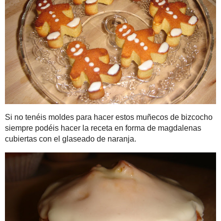
A TRENDY LIFE
Blogdecine
Call me cupcake!
Crucigramas y Café
Cupcakes and cashmere
DE LUNARES Y
NARANJAS
Devil wears Zara
El Rincón de Bea
Food and Cook by
trotamundos
inside am-lul's closet
JE SUIS COQUETTE
La Receta de la Felicidad
lilaygris
Mi dulce tentación