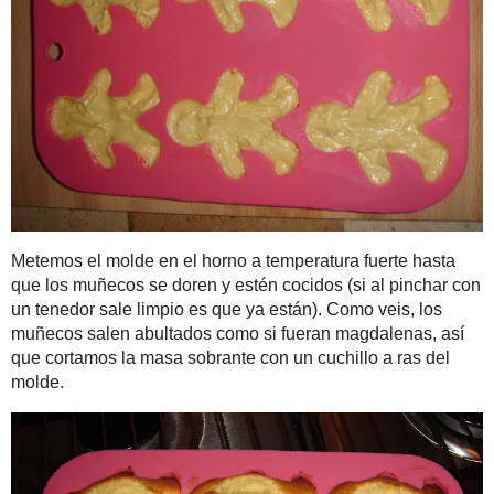
Translate
Mi Instagram
Este dulce es muy senc
colocamos la mezcla de
quitar la mezcla que se 
Categorías
Dulces tentaciones
(149)
En el fondo de mi armario
(17)
Hay que cuidarse
(10)