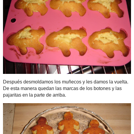
La canción de la semana
(14)
Loca por las series
(11)
Mis manualidades
(36)
Pequeños placeres
(61)
Ratón de biblioteca
(11)
Sueños de celuloide
(13)
Tal como soy
(28)
Archivo del blog
►
2019
(1)
►
2018
(1)
►
2017
(4)
Metemos el molde en el 
►
2016
(13)
pinchar con un tenedor
►
2015
(37)
fueran magdalenas, así 
►
2014
(31)
►
2013
(49)
►
2012
(42)
►
2011
(30)
▼
2010
(49)