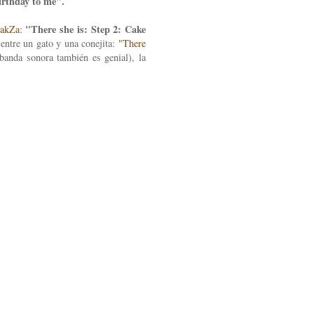
rthday to me".
"There she is: Step 2: Cake
akZa
:
 entre un gato y una conejita:
"There
 banda sonora también es genial), la