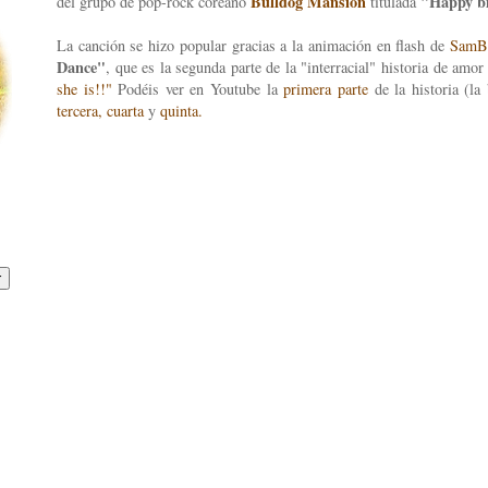
Bulldog Mansion
"Happy bi
del grupo de pop-rock coreano
titulada
La canción se hizo popular gracias a la animación en flash de
SamB
Dance"
, que es la segunda parte de la "interracial" historia de amor
she is!!"
Podéis ver en Youtube la
primera parte
de la historia (la
tercera,
cuarta
y
quinta.