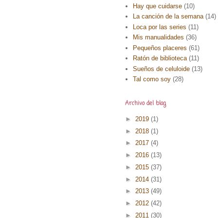
Hay que cuidarse
(10)
La canción de la semana
(14)
Loca por las series
(11)
Mis manualidades
(36)
Pequeños placeres
(61)
Ratón de biblioteca
(11)
Sueños de celuloide
(13)
Tal como soy
(28)
Archivo del blog
►
2019
(1)
►
2018
(1)
►
2017
(4)
►
2016
(13)
►
2015
(37)
►
2014
(31)
►
2013
(49)
►
2012
(42)
►
2011
(30)