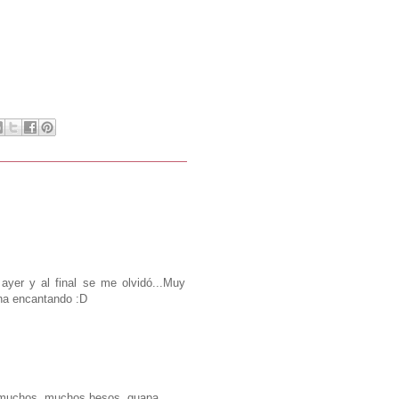
yer y al final se me olvidó...Muy
 ha encantando :D
s, muchos, muchos besos, guapa.