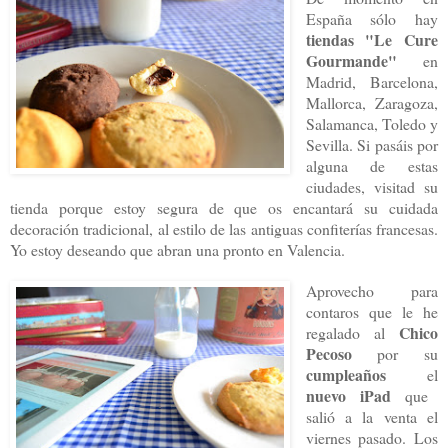
España sólo hay
tiendas "Le Cure
Gourmande"
en
Madrid, Barcelona,
Mallorca, Zaragoza,
Salamanca, Toledo y
Sevilla. Si pasáis por
alguna de estas
ciudades, visitad su
tienda porque estoy segura de que os encantará su cuidada
decoración tradicional, al estilo de las antiguas confiterías francesas.
Yo estoy deseando que abran una pronto en Valencia.
Aprovecho para
contaros que le he
Chico
regalado al
Pecoso
por su
cumpleaños
el
nuevo iPad
que
salió a la venta el
viernes pasado. Los