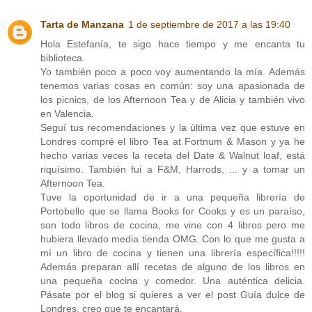
Tarta de Manzana
1 de septiembre de 2017 a las 19:40
Hola Estefanía, te sigo hace tiempo y me encanta tu
biblioteca.
Yo también poco a poco voy aumentando la mía. Además
tenemos varias cosas en común: soy una apasionada de
los picnics, de los Afternoon Tea y de Alicia y también vivo
en Valencia.
Seguí tus recomendaciones y la última vez que estuve en
Londres compré el libro Tea at Fortnum & Mason y ya he
hecho varias veces la receta del Date & Walnut loaf, está
riquísimo. También fui a F&M, Harrods, ... y a tomar un
Afternoon Tea.
Tuve la oportunidad de ir a una pequeña librería de
Portobello que se llama Books for Cooks y es un paraíso,
son todo libros de cocina, me vine con 4 libros pero me
hubiera llevado media tienda OMG. Con lo que me gusta a
mí un libro de cocina y tienen una librería específica!!!!!
Además preparan allí recetas de alguno de los libros en
una pequeña cocina y comedor. Una auténtica delicia.
Pásate por el blog si quieres a ver el post Guía dulce de
Londres, creo que te encantará.